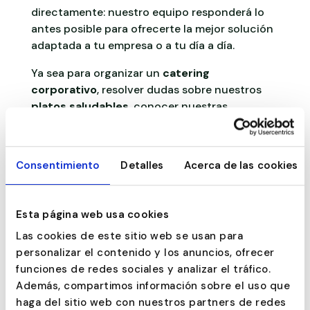
directamente: nuestro equipo responderá lo
antes posible para ofrecerte la mejor solución
adaptada a tu empresa o a tu día a día.
Ya sea para organizar un
catering
corporativo
, resolver dudas sobre nuestros
platos saludables
, conocer nuestras
opciones
gestionar un pedido especial,
estaremos encantados de atenderte.
CONTÁCTANOS POR EL
Consentimiento
Detalles
Acerca de las cookies
MEDIO QUE PREFIERAS
Esta página web usa cookies
Whatsapp
Las cookies de este sitio web se usan para
personalizar el contenido y los anuncios, ofrecer
funciones de redes sociales y analizar el tráfico.
Teléfono
Además, compartimos información sobre el uso que
haga del sitio web con nuestros partners de redes