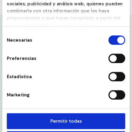
sociales, publicidad y análisis web, quienes pueden
Correo Electronico
combinarla con otra información que les haya
proporcionado o que hayan recopilado a partir del
uso que haya hecho de sus servicios.
Selección
¿TIENES
Necesarias
de
consentimiento
DUDAS? PIDE
Preferencias
TU
PRESUPUESTO
Estadística
SIN
COMPROMISO.
Marketing
Permitir todas