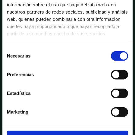
🕒 Horario
información sobre el uso que haga del sitio web con
nuestros partners de redes sociales, publicidad y análisis
Lunes a Viernes
web, quienes pueden combinarla con otra información
9:00 – 14:00
que les haya proporcionado o que hayan recopilado a
Sábados y Domingos
partir del uso que haya hecho de sus servicios.
Cerrado
Selección
📍
Dirección
Necesarias
de
Carrer de Laureà Miró, 245
consentimiento
08950
Esplugues de Llobregat
Preferencias
🌐 Síguenos en Instagram
Estadística
@grupbiochef
Marketing